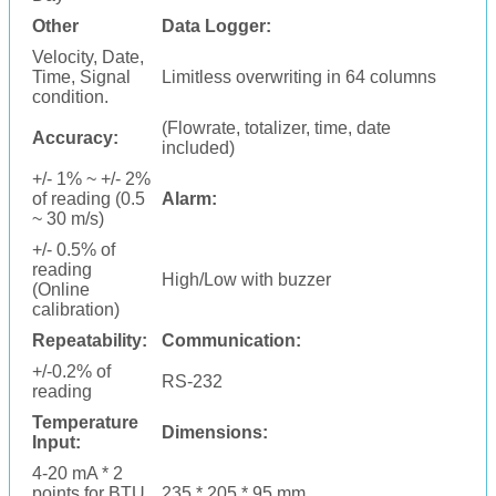
Other
Data Logger:
Velocity, Date,
Time, Signal
Limitless overwriting in 64 columns
condition.
(Flowrate, totalizer, time, date
Accuracy:
included)
+/- 1% ~ +/- 2%
of reading (0.5
Alarm:
~ 30 m/s)
+/- 0.5% of
reading
High/Low with buzzer
(Online
calibration)
Repeatability:
Communication:
+/-0.2% of
RS-232
reading
Temperature
Dimensions:
Input:
4-20 mA * 2
points for BTU
235 * 205 * 95 mm