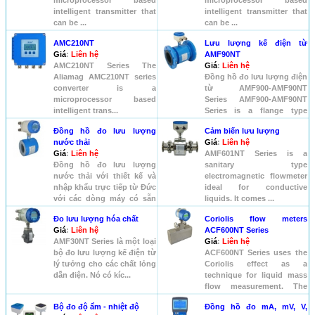
microprocessor based
microprocessor based
intelligent transmitter that
intelligent transmitter that
can be ...
can be ...
AMC210NT
Lưu lượng kế điện từ
Giá
:
Liên hệ
AMF90NT
AMC210NT Series The
Giá
:
Liên hệ
Aliamag AMC210NT series
Đồng hồ đo lưu lượng điện
converter is a
từ AMF900-AMF90NT
microprocessor based
Series AMF900-AMF90NT
intelligent trans...
Series is a flange type
electr...
Đồng hồ đo lưu lượng
Cảm biến lưu lượng
nước thải
Giá
:
Liên hệ
Giá
:
Liên hệ
AMF601NT Series is a
Đồng hồ đo lưu lượng
sanitary type
nước thải với thiết kế và
electromagnetic flowmeter
nhập khẩu trực tiếp từ Đức
ideal for conductive
với các dòng máy có sẵn
liquids. It comes ...
nh...
Đo lưu lượng hóa chất
Coriolis flow meters
Giá
:
Liên hệ
ACF600NT Series
AMF30NT Series là một loại
Giá
:
Liên hệ
bộ đo lưu lượng kế điện từ
ACF600NT Series uses the
lý tưởng cho các chất lỏng
Coriolis effect as a
dẫn điện. Nó có kíc...
technique for liquid mass
flow measurement. The
ACF60...
Bộ đo độ ẩm - nhiệt độ
Đồng hồ đo mA, mV, V,