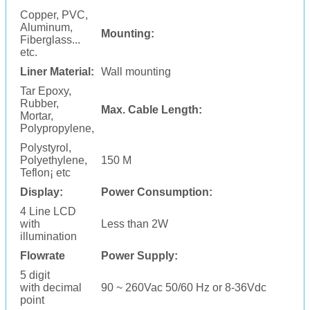
Copper, PVC,
Aluminum,
Mounting:
Fiberglass...
etc.
Liner Material:
Wall mounting
Tar Epoxy,
Rubber,
Max. Cable Length:
Mortar,
Polypropylene,
Polystyrol,
Polyethylene,
150 M
Teflon¡­ etc
Display:
Power Consumption:
4 Line LCD
with
Less than 2W
illumination
Flowrate
Power Supply:
5 digit
with
decimal
90 ~ 260Vac 50/60 Hz or 8-36Vdc
point