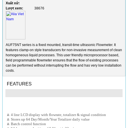
Xuất xứ:
Lượt xem:
38676
AUF75NT series is a fixed mounted, transit-time ultrasonic Flowmeter. It
features clamp-on style transducers for non-invasive measurement of clean
homogeneous liquid processes. This user friendly microprocessor based,
field programmable flowmeter ensures that the flow of existing processes
can be performed without interrupting the flow and has very low installation
costs.
FEATURES
4 line LCD display with flowrate, totalizer & signal condition
Stores up 64 Day/Month/Year Totalizer daily value
Batch control function