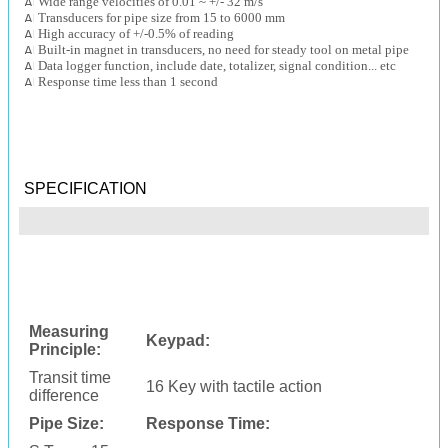
Wide range velocities of 0.01 ~ +/- 32 m/s
Transducers for pipe size from 15 to 6000 mm
High accuracy of +/-0.5% of reading
Built-in magnet in transducers, no need for steady tool on metal pipe
Data logger function, include date, totalizer, signal condition... etc
Response time less than 1 second
SPECIFICATION
Measuring
Keypad:
Principle:
Transit time
16 Key with tactile action
difference
Pipe Size:
Response Time: