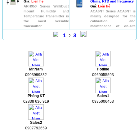
Giá
:
Liên hệ
Ohms, RTD and frequency
ARH950 Series Wall/Duct
Giá
:
Liên hệ
mount Humidity and
ACA6NT Series ACA6NT is
Temperature Transmitter is
mainly designed for the
the most versatile
calibration and
transmitter...
maintenance of on-site
industrial t...
1
3
2
HỖ TRỢ
Mr.Nam
Hotline
0903999832
0969055593
Phòng KT
Sales1
02838 636 919
0935006453
Sales2
0907792659
Tài liệu kỹ thuật