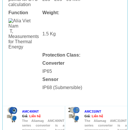
calculation
Function
Weight:
T,
1.5 Kg
Measurements
for Thermal
Energy
Protection Class:
Converter
IP65
Sensor
IP68 (Submersible)
SẢN PHẨM KHÁC
AMC400NT
AMC310NT
Giá
:
Liên hệ
Giá
:
Liên hệ
The Aliamag AMC400NT
The Aliamag AMC310NT
series converter is a
series converter is a