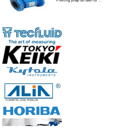
Phương pháp đo điện từ ...
Đo mức bằng sóng siêu âm (Level
Đối tác
Untrason...
Siêu âm là gì? Siêu âm là sóng cơ
học...
Xử lý nước thải ở Việt Nam...
I. Đôi điều về xử lý nước thải ...
Hướng dẫn cách lắp đặt đồng hồ
đo lưu lư...
Khi lắp đặt, nên chọn vị trí sao cho giả...
Đồng hồ đo lưu lượng, thiết bị
thống kê ...
Đồng hồ đo lưu lượng dùng để thống kế,
đ...