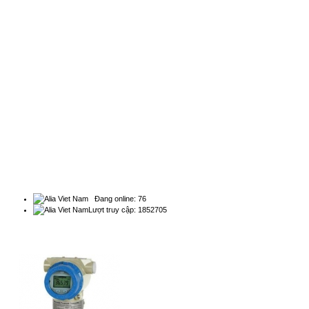
BẢN ĐỒ
Bộ đo lưu lượng nước siêu âm
chuyên dụng...
Natachi Technology Co,..ltd
Đồng hồ đo lưu lượng siêu âm chuyên
2454/3A, 190, Đường Lý Thường Kiệt, Phường Diên
dụng...
Hồng - Điện thoại: 0838 636 919
Đồng hồ đo lưu lượng nước thải...
Đồng hồ đo lưu lượng nước thải Các cơ
s...
THỐNG KÊ
Đồng hồ đo lưu lượng nước thải
kênh hở...
Đồng hồ đo lưu lượng nước thải kênh
Đang online: 76
hở b...
Lượt truy cập: 1852705
QUẢNG CÁO
Đo mức bằng phương pháp
RADAR...
Cảm biến Radar đo mức liên tục cho
chất ...