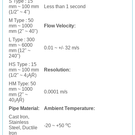
S Type : 15
mm ~ 100 mm
Less than 1 second
(1/2" ~ 4")
M Type : 50
mm ~ 1000
Flow Velocity:
mm (2" ~ 40")
L Type : 300
mm ~ 6000
0.01 ~ +/- 32 m/s
mm (12" ~
240")
HS Type : 15
mm ~ 100 mm
Resolution:
(1/2" ~ 4¡ĄŔ)
HM Type: 50
mm ~ 1000
0.0001 m/s
mm (2" ~
40¡ĄŔ)
Pipe Material:
Ambient Temperature:
Cast Iron,
Stainless
o
-20 ~ +50
C
Steel, Ductile
Iron