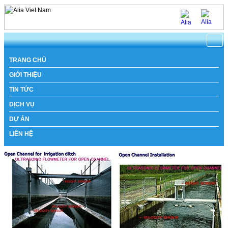
https://www.natachi.net
TRANG CHỦ
GIỚI THIỆU
TIN TỨC
DỊCH VỤ
DỰ ÁN
LIÊN HỆ