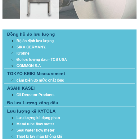
DANH MỤC SẢN PHẨM
Đồng hồ đo lưu lượng
Bộ ổn định lưu lượng
SIKA GERMANY,
Krohne
Đo lưu lượng dầu - TCS USA
COMMON S.A
TOKYO KEIKI Measurement
cảm biến đo mức chất lỏng
ASAHI KASEI
Oil Detector Products
Đo lưu Lượng xăng dầu
Lưu lượng kế KYTOLA
Lưu lượng kế dạng phao
Metal tube flow meter
Seal water flow meter
Thiết bị lấy mẫu không khí