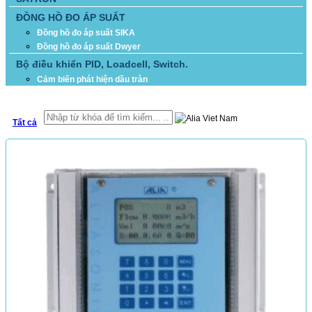
ĐỒNG HỒ ĐO ÁP SUẤT
Đồng hồ đo áp suất SIKA
Đồng hồ đo áp suất Dwyer
Bộ điều khiển PID, Loadcell, Switch.
Cảm biến phát hiện dầu tràn
TÌM KIẾM
Tất cả
SẢN PHẨM