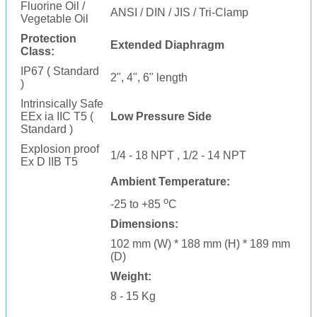
Fluorine Oil /
ANSI / DIN / JIS / Tri-Clamp
Vegetable Oil
Protection
Extended Diaphragm
Class:
IP67 ( Standard
2", 4", 6" length
)
Intrinsically Safe
EEx ia IIC T5 (
Low Pressure Side
Standard )
Explosion proof
1/4 - 18 NPT , 1/2 - 14 NPT
Ex D IIB T5
Ambient Temperature:
o
-25 to +85
C
Dimensions:
102 mm (W) * 188 mm (H) * 189 mm
(D)
Weight:
8 - 15 Kg