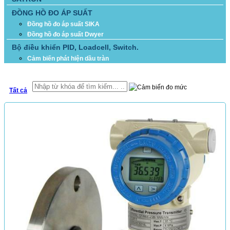
ĐỒNG HỒ ĐO ÁP SUẤT
Đồng hồ đo áp suất SIKA
Đồng hồ đo áp suất Dwyer
Bộ điều khiển PID, Loadcell, Switch.
Cảm biến phát hiện dầu tràn
TÌM KIẾM
Tất cả
SẢN PHẨM