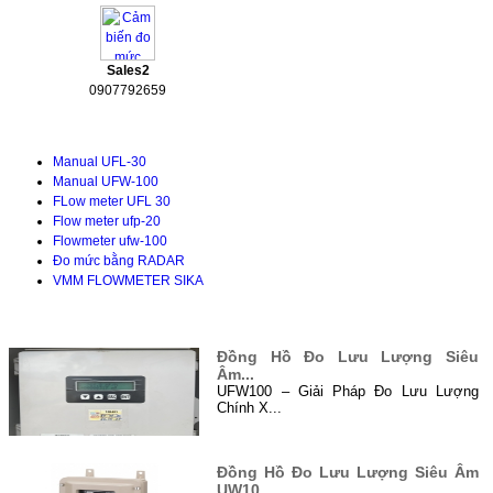
Sales2
0907792659
Tài liệu kỹ thuật
Manual UFL-30
Manual UFW-100
FLow meter UFL 30
Flow meter ufp-20
Flowmeter ufw-100
Đo mức bằng RADAR
VMM FLOWMETER SIKA
TIN TỨC
Đồng Hồ Đo Lưu Lượng Siêu
Âm...
UFW100 – Giải Pháp Đo Lưu Lượng
Chính X...
Đồng Hồ Đo Lưu Lượng Siêu Âm
UW10...