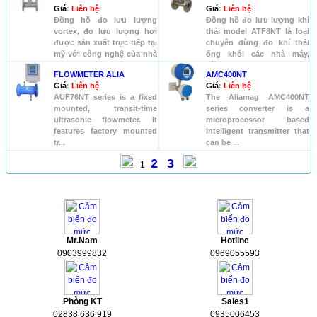
Giá
:
Liên hệ
Giá
:
Liên hệ
Đồng hồ đo lưu lượng
Đồng hồ đo lưu lượng khí
vortex, đo lưu lượng hơi
thải model ATF8NT là loại
được sản xuất trực tiếp tại
chuyên dùng đo khí thải
mỹ với công nghệ của nhà
ống khói các nhà máy,
s...
vận...
FLOWMETER ALIA
AMC400NT
Giá
:
Liên hệ
Giá
:
Liên hệ
AUF76NT series is a fixed
The Aliamag AMC400NT
mounted, transit-time
series converter is a
ultrasonic flowmeter. It
microprocessor based
features factory mounted
intelligent transmitter that
tr...
can be ...
2
3
1
HỖ TRỢ
Mr.Nam
Hotline
0903999832
0969055593
Phòng KT
Sales1
02838 636 919
0935006453