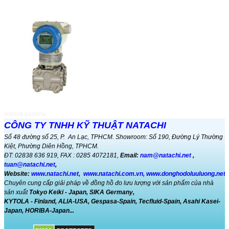
QUẢNG CÁO
Đo mức bằng phương pháp
RADAR...
Cảm biến Radar đo mức liên tục cho
chất ...
Magnetic Flowmeters Top
Revenue Charts...
Magnetic Flowmeters Top Revenue
Charts ...
replica panerai
COD, BOD, DO và phương pháp
CÔNG TY TNHH KỸ THUẬT NATACHI
xác định...
Số 48 đường số 25, P. An Lạc, TPHCM. Showroom: Số 190, Đường Lý Thường
Phương pháp phân tích COD trong
Kiệt, Phường Diên Hồng, TPHCM.
nước ...
ĐT: 02838 636 919, FAX : 0285 4072181,
Email:
nam@natachi.net
,
tuan@natachi.net
,
Website:
www.natachi.net
,
www.natachi.com.vn
,
www.donghodoluuluong.net
Đo lưu lượng khí gas ...
Chuyên cung cấp giải pháp về đồng hồ đo lưu lượng với sản phẩm của nhà
đồng hồ đo lưu lượng khí GAS model
CGR-0...
sản xuất
Tokyo Keiki - Japan, SIKA Germany,
KYTOLA - Finland,
ALIA-USA,
Gespasa-Spain, Tecfluid-Spain, Asahi Kasei-
Japan, HORIBA-Japan...