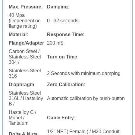
Max. Pressure:
Damping:
40 Mpa
(Dependent on
0 - 32 seconds
flange rating)
Material:
Response Time:
Flange/Adapter
200 mS
Carbon Steel /
Stainless Steel
Turn on Time:
304 /
Stainless Steel
2 Seconds with minimum damping
316
Diaphragm
Zero Calibration:
Stainless Steel
316L / Hastelloy
Automatic calibration by push-button
B /
Hastelloy C /
Monel /
Cable Entry:
Tantalum
1/2" NPT( Female ) / M20 Conduit
Bolts & Nuts