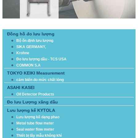
DANH MỤC SẢN PHẨM
Đồng hồ đo lưu lượng
Bộ ổn định lưu lượng
SIKA GERMANY,
Krohne
Đo lưu lượng dầu - TCS USA
COMMON S.A
TOKYO KEIKI Measurement
cảm biến đo mức chất lỏng
ASAHI KASEI
Oil Detector Products
Đo lưu Lượng xăng dầu
Lưu lượng kế KYTOLA
Lưu lượng kế dạng phao
Metal tube flow meter
Seal water flow meter
Thiết bị lấy mẫu không khí