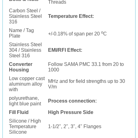
Threads
Carbon Steel /
Stainless Steel
Temperature Effect:
316
Name / Tag
o
+/-0.18% of span per 20
C
Plate
Stainless Steel
304 / Stainless
EMI/RFI Effect:
Steel 316
Converter
Follow SAMA PMC 33.1 from 20 to
Housing
1000
Low copper cast
MHz and for field strengths up to 30
aluminum alloy
V/m
with
polyurethane,
Process connection:
light blue paint
Fill Fluid
High Pressure Side
Silicone / High
Temperature
1-1/2", 2", 3", 4" Flanges
Silicone