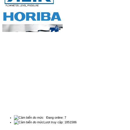
Đồng hồ đo lưu lượng, thiết bị
thống kê ...
Đồng hồ đo lưu lượng dùng để thống kế,
đ...
BẢN ĐỒ
Bộ đo lưu lượng nước siêu âm
chuyên dụng...
Natachi Technology Co,..ltd
Đồng hồ đo lưu lượng siêu âm chuyên
2454/3A, 190, Đường Lý Thường Kiệt, Phường Diên
dụng...
Hồng - Điện thoại: 0838 636 919
Đồng hồ đo lưu lượng nước thải...
Đồng hồ đo lưu lượng nước thải Các cơ
s...
THỐNG KÊ
Đồng hồ đo lưu lượng nước thải
kênh hở...
Đồng hồ đo lưu lượng nước thải kênh
Đang online: 7
hở b...
Lượt truy cập: 1851586