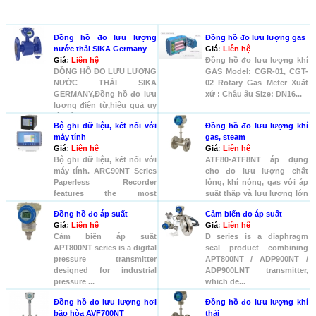
SẢN PHẨM KHÁC
Đồng hồ đo lưu lượng
Đồng hồ đo lưu lượng gas
nước thải SIKA Germany
Giá
:
Liên hệ
Giá
:
Liên hệ
Đồng hồ đo lưu lượng khí
ĐỒNG HỒ ĐO LƯU LƯỢNG
GAS Model: CGR-01, CGT-
NƯỚC THẢI SIKA
02 Rotary Gas Meter Xuất
GERMANY,Đồng hồ đo lưu
xứ : Châu âu Size: DN16...
lượng điện từ,hiệu quả uy
tín hàng đầu hi...
Bộ ghi dữ liệu, kết nối với
Đồng hồ đo lưu lượng khí
máy tính
gas, steam
Giá
:
Liên hệ
Giá
:
Liên hệ
Bộ ghi dữ liệu, kết nối với
ATF80-ATF8NT áp dụng
máy tính. ARC90NT Series
cho đo lưu lượng chất
Paperless Recorder
lỏng, khí nóng, gas với áp
features the most
suất thấp và lưu lượng lớn
advanced ...
...
Đồng hồ đo áp suất
Cảm biến đo áp suất
Giá
:
Liên hệ
Giá
:
Liên hệ
Cảm biến áp suất
D series is a diaphragm
APT800NT series is a digital
seal product combining
pressure transmitter
APT800NT / ADP900NT /
designed for industrial
ADP900LNT transmitter,
pressure ...
which de...
Đồng hồ đo lưu lượng hơi
Đồng hồ đo lưu lượng khí
bão hòa AVF700NT
thải