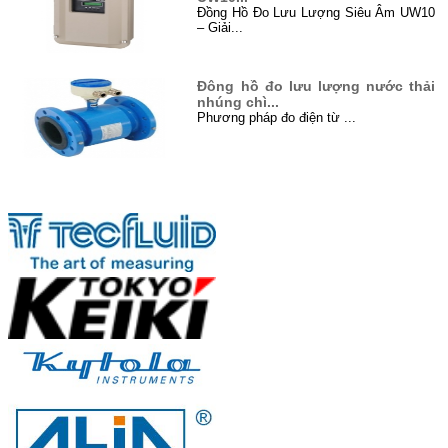
Đồng Hồ Đo Lưu Lượng Siêu Âm UW10
– Giải...
Đông hồ đo lưu lượng nước thải
nhúng chì...
Phương pháp đo điện từ ...
Đo mức bằng sóng siêu âm (Level
Đối tác
Untrason...
Siêu âm là gì? Siêu âm là sóng cơ
học...
Xử lý nước thải ở Việt Nam...
I. Đôi điều về xử lý nước thải ...
Hướng dẫn cách lắp đặt đồng hồ
đo lưu lư...
Khi lắp đặt, nên chọn vị trí sao cho giả...