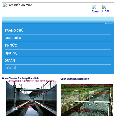
https://www.natachi.net
TRANG CHỦ
GIỚI THIỆU
TIN TỨC
DỊCH VỤ
DỰ ÁN
LIÊN HỆ