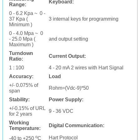
Keyboard:
Range:
0 - 6.2 Kpa ~ 0 -
37 Kpa (
3 internal keys for programming
Minimum )
0 - 4.0 Mpa ~ 0
- 25.0 Mpa (
and output setting
Maximum )
Turndown
Current Output:
Ratio:
1 : 100
4 - 20 mA 2 wires with Hart Signal
Accuracy:
Load
+/- 0.075% of
R
ohm
=(Vdc-9)*50
span
Stability:
Power Supply:
+/-0.15% of URL
9 - 36 VDC
for 2 years
Working
Digital Communication:
Temperature:
o
Hart Protocol
-40 to +250
C