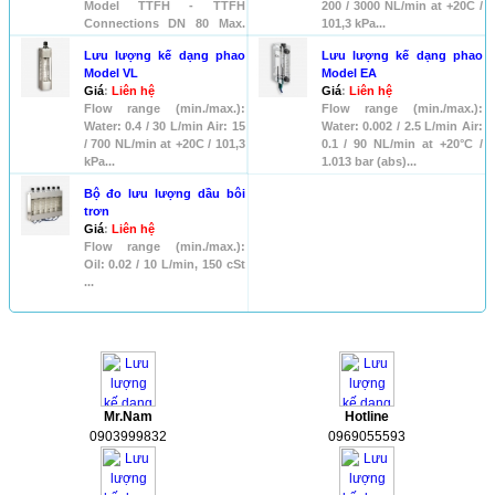
Model TTFH - TTFH
200 / 3000 NL/min at +20C /
Connections DN 80 Max.
101,3 kPa...
pressure...
Lưu lượng kế dạng phao
Lưu lượng kế dạng phao
Model VL
Model EA
Giá
:
Liên hệ
Giá
:
Liên hệ
Flow range (min./max.):
Flow range (min./max.):
Water: 0.4 / 30 L/min Air: 15
Water: 0.002 / 2.5 L/min Air:
/ 700 NL/min at +20C / 101,3
0.1 / 90 NL/min at +20°C /
kPa...
1.013 bar (abs)...
Bộ đo lưu lượng dầu bôi
trơn
Giá
:
Liên hệ
Flow range (min./max.):
Oil: 0.02 / 10 L/min, 150 cSt
...
HỖ TRỢ
Mr.Nam
Hotline
0903999832
0969055593