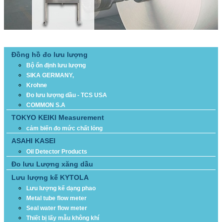
DANH MỤC SẢN PHẨM
Đồng hồ đo lưu lượng
Bộ ổn định lưu lượng
SIKA GERMANY,
Krohne
Đo lưu lượng dầu - TCS USA
COMMON S.A
TOKYO KEIKI Measurement
cảm biến đo mức chất lỏng
ASAHI KASEI
Oil Detector Products
Đo lưu Lượng xăng dầu
Lưu lượng kế KYTOLA
Lưu lượng kế dạng phao
Metal tube flow meter
Seal water flow meter
Thiết bị lấy mẫu không khí