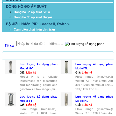
ĐỒNG HỒ ĐO ÁP SUẤT
Đồng hồ đo áp suất SIKA
Đồng hồ đo áp suất Dwyer
Bộ điều khiển PID, Loadcell, Switch.
Cảm biến phát hiện dầu tràn
TÌM KIẾM
Tất cả
SẢN PHẨM
Lưu lượng kế dạng phao
Lưu lượng kế dạng phao
Model HV
Model TL
Giá
:
Liên hệ
Giá
:
Liên hệ
Model H is a reliable
Flow range (min./max.):
instrument for measuring
Water: 7.5 / 400 L/min Air:
and monitoring liquid and
300 / 12000 NL/min at +20C /
gas ﬂows. Flow range (mi...
101,3 kPa The K...
Lưu lượng kế dạng phao
Lưu lượng kế dạng phao
Model TT
Model KL
Giá
:
Liên hệ
Giá
:
Liên hệ
Flow range (min./max.):
Flow range (min./max.):
Water: 75 / 1000 L/min
Water: 7.5 / 120 L/min Air: