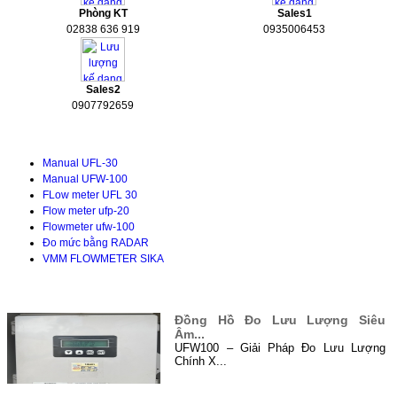
Phòng KT
Sales1
02838 636 919
0935006453
Sales2
0907792659
Tài liệu kỹ thuật
Manual UFL-30
Manual UFW-100
FLow meter UFL 30
Flow meter ufp-20
Flowmeter ufw-100
Đo mức bằng RADAR
VMM FLOWMETER SIKA
TIN TỨC
Đồng Hồ Đo Lưu Lượng Siêu
Âm...
UFW100 – Giải Pháp Đo Lưu Lượng
Chính X...