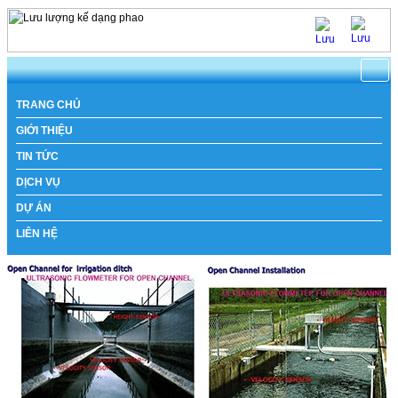
https://www.natachi.net
TRANG CHỦ
GIỚI THIỆU
TIN TỨC
DỊCH VỤ
DỰ ÁN
LIÊN HỆ