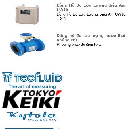
Đồng Hồ Đo Lưu Lượng Siêu Âm
UW10...
Đồng Hồ Đo Lưu Lượng Siêu Âm UW10
– Giải...
Đông hồ đo lưu lượng nước thải
nhúng chì...
Phương pháp đo điện từ ...
Đo mức bằng sóng siêu âm (Level
Đối tác
Untrason...
Siêu âm là gì? Siêu âm là sóng cơ
học...
Xử lý nước thải ở Việt Nam...
I. Đôi điều về xử lý nước thải ...
Hướng dẫn cách lắp đặt đồng hồ