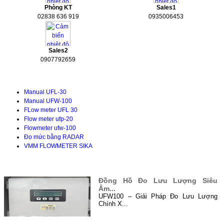
Phòng KT
Sales1
02838 636 919
0935006453
Sales2
0907792659
Tài liệu kỹ thuật
Manual UFL-30
Manual UFW-100
FLow meter UFL 30
Flow meter ufp-20
Flowmeter ufw-100
Đo mức bằng RADAR
VMM FLOWMETER SIKA
TIN TỨC
Đồng Hồ Đo Lưu Lượng Siêu
Âm...
UFW100 – Giải Pháp Đo Lưu Lượng
Chính X...