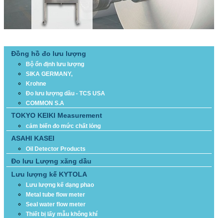
DANH MỤC SẢN PHẨM
Đồng hồ đo lưu lượng
Bộ ổn định lưu lượng
SIKA GERMANY,
Krohne
Đo lưu lượng dầu - TCS USA
COMMON S.A
TOKYO KEIKI Measurement
cảm biến đo mức chất lỏng
ASAHI KASEI
Oil Detector Products
Đo lưu Lượng xăng dầu
Lưu lượng kế KYTOLA
Lưu lượng kế dạng phao
Metal tube flow meter
Seal water flow meter
Thiết bị lấy mẫu không khí