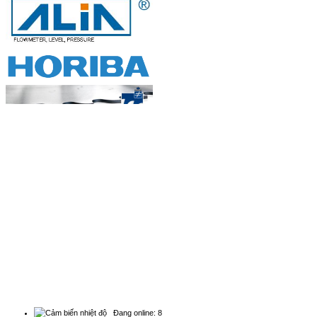
đo lưu lư...
Khi lắp đặt, nên chọn vị trí sao cho giả...
Đồng hồ đo lưu lượng, thiết bị
thống kê ...
Đồng hồ đo lưu lượng dùng để thống kế,
đ...
BẢN ĐỒ
Bộ đo lưu lượng nước siêu âm
chuyên dụng...
Natachi Technology Co,..ltd
Đồng hồ đo lưu lượng siêu âm chuyên
2454/3A, 190, Đường Lý Thường Kiệt, Phường Diên
dụng...
Hồng - Điện thoại: 0838 636 919
Đồng hồ đo lưu lượng nước thải...
Đồng hồ đo lưu lượng nước thải Các cơ
s...
THỐNG KÊ
Đồng hồ đo lưu lượng nước thải
kênh hở...
Đồng hồ đo lưu lượng nước thải kênh
Đang online: 8