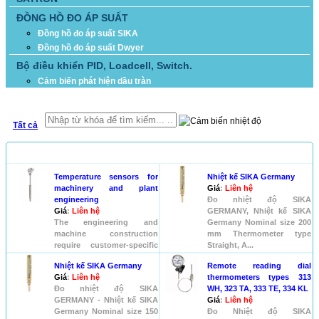
ĐỒNG HỒ ĐO ÁP SUẤT
Đồng hồ đo áp suất SIKA
Đồng hồ đo áp suất Dwyer
Bộ điều khiển PID, Loadcell, Switch.
Cảm biến phát hiện dầu tràn
TÌM KIẾM
Tất cả
SẢN PHẨM
Temperature sensors for
Nhiệt kế SIKA Germany
machinery and plant
Giá
:
Liên hệ
engineering
Đo nhiệt độ SIKA
Giá
:
Liên hệ
GERMANY, Nhiệt kế SIKA
The engineering and
Germany Nominal size 200
machine construction
mm Thermometer type
require customer-specific
Straight, A...
temperature sensors for
Nhiệt kế SIKA Germany
Remote reading dial
their spe...
Giá
:
Liên hệ
thermometers types 313
Đo nhiệt độ SIKA
WH, 323 TA, 333 TE, 334 KL
GERMANY - Nhiệt kế SIKA
Giá
:
Liên hệ
Germany Nominal size 150
Đo Nhiệt độ SIKA