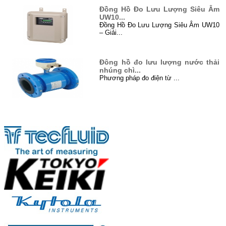
Đồng Hồ Đo Lưu Lượng Siêu Âm
UW10...
Đồng Hồ Đo Lưu Lượng Siêu Âm UW10
– Giải...
Đông hồ đo lưu lượng nước thải
nhúng chì...
Phương pháp đo điện từ ...
Đo mức bằng sóng siêu âm (Level
Đối tác
Untrason...
Siêu âm là gì? Siêu âm là sóng cơ
học...
Xử lý nước thải ở Việt Nam...
I. Đôi điều về xử lý nước thải ...
Hướng dẫn cách lắp đặt đồng hồ