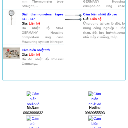
mm Thermometer type
GERMANY Housing
Straight, ...
crimped-on ring case
Measuring system Nitrogen
Dial thermometers types
Cảm biến nhiệt độ cao
filled Accuracy...
341 - 347
Giá
:
Liên hệ
Giá
:
Liên hệ
Ứng dụng tại các lò đốt, lò
Đo nhiệt độ SIKA
nung công nghiệp : đốt
GERMANY Housing
than, đốt lưu huỳnh,trong
crimped-on ring case
nhà máy xi măng, thép,...
Measuring system Nitrogen
filled Accuracy...
Cảm biến nhiệt trở
Giá
:
Liên hệ
Bộ đo nhiệt độ Roessel
Germany...
HỖ TRỢ
Mr.Nam
Hotline
0903999832
0969055593