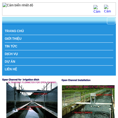
https://www.natachi.net
TRANG CHỦ
GIỚI THIỆU
TIN TỨC
DỊCH VỤ
DỰ ÁN
LIÊN HỆ