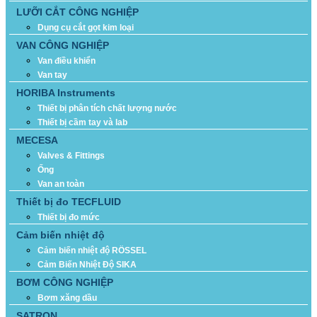
LƯỠI CẮT CÔNG NGHIỆP
Dụng cụ cắt gọt kim loại
VAN CÔNG NGHIỆP
Van điều khiển
Van tay
HORIBA Instruments
Thiết bị phân tích chất lượng nước
Thiết bị cầm tay và lab
MECESA
Valves & Fittings
Ống
Van an toàn
Thiết bị đo TECFLUID
Thiết bị đo mức
Cảm biến nhiệt độ
Cảm biến nhiệt độ RÖSSEL
Cảm Biến Nhiệt Độ SIKA
BƠM CÔNG NGHIỆP
Bơm xăng dầu
SATRON