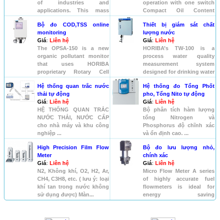
of industries and
operation with one switch
applications. This mass
Compact Oil Content
flow c...
Analyzer...
Bộ đo COD,TSS online
Thiết bị giám sát chất
monitoring
lượng nước
Giá
:
Liên hệ
Giá
:
Liên hệ
The OPSA-150 is a new
HORIBA’s TW-100 is a
organic pollutant monitor
process water quality
that uses HORIBA
measurement system
proprietary Rotary Cell
designed for drinking water
Length Modu...
and water ...
Hệ thống quan trắc nước
Hệ thống đo Tổng Phốt
thải tự động
pho, Tổng Nito tự động
Giá
:
Liên hệ
Giá
:
Liên hệ
HỆ THỐNG QUAN TRẮC
Bộ phân tích hàm lượng
NƯỚC THẢI, NƯỚC CẤP
tổng Nitrogen và
cho nhà máy và khu công
Phosphorus độ chĩnh xác
nghiệp ...
và ổn định cao. ...
High Precision Film Flow
Bộ đo lưu lượng nhỏ,
Meter
chính xác
Giá
:
Liên hệ
Giá
:
Liên hệ
N2, Không khí, O2, H2, Ar,
Micro Flow Meter A series
CH4, C3H8, etc. ( lưu ý: loại
of highly accurate fuel
khí tan trong nước không
flowmeters is ideal for
sử dụng được) Màn...
energy saving
measures.C...
HỖ TRỢ