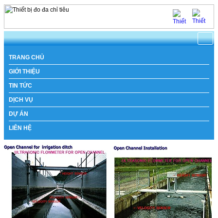
https://www.natachi.net
TRANG CHỦ
GIỚI THIỆU
TIN TỨC
DỊCH VỤ
DỰ ÁN
LIÊN HỆ