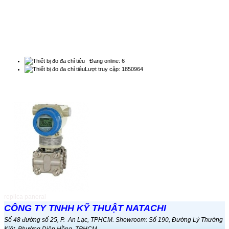
s...
THỐNG KÊ
Đồng hồ đo lưu lượng nước thải
kênh hở...
Đồng hồ đo lưu lượng nước thải kênh
Đang online: 6
hở b...
Lượt truy cập: 1850964
QUẢNG CÁO
Đo mức bằng phương pháp
RADAR...
Cảm biến Radar đo mức liên tục cho
chất ...
Magnetic Flowmeters Top
Revenue Charts...
Magnetic Flowmeters Top Revenue
Charts ...
replica panerai
COD, BOD, DO và phương pháp
CÔNG TY TNHH KỸ THUẬT NATACHI
xác định...
Số 48 đường số 25, P. An Lạc, TPHCM. Showroom: Số 190, Đường Lý Thường
Phương pháp phân tích COD trong