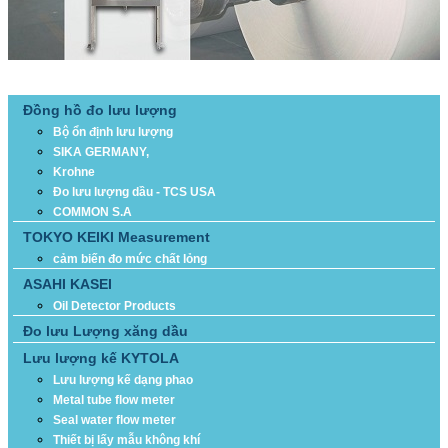
DANH MỤC SẢN PHẨM
Đồng hồ đo lưu lượng
Bộ ổn định lưu lượng
SIKA GERMANY,
Krohne
Đo lưu lượng dầu - TCS USA
COMMON S.A
TOKYO KEIKI Measurement
cảm biến đo mức chất lỏng
ASAHI KASEI
Oil Detector Products
Đo lưu Lượng xăng dầu
Lưu lượng kế KYTOLA
Lưu lượng kế dạng phao
Metal tube flow meter
Seal water flow meter
Thiết bị lấy mẫu không khí