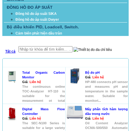
ĐỒNG HỒ ĐO ÁP SUẤT
Đồng hồ đo áp suất SIKA
Đồng hồ đo áp suất Dwyer
Bộ điều khiển PID, Loadcell, Switch.
Cảm biến phát hiện dầu tràn
TÌM KIẾM
Tất cả
SẢN PHẨM
Total Organic Carbon
Bộ đo pH
Monitor
Giá
:
Liên hệ
Giá
:
Liên hệ
HP-480 connects pH sensor
The continuous online
and measures pH and
TOC-Analyzer HT-110 is
temperature in the sample
suitable for the
water. Suitable for
measurement ot total
monitori...
organic carbons i...
Digital Mass Flow
Máy phân tích hàm lượng
Controller
dầu trong nước
Giá
:
Liên hệ
Giá
:
Liên hệ
The SEC-N100 Series is
Oil Content Analyzer
suitable for a large variety
OCMA-500/550 Automatic