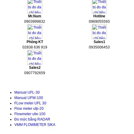
Mr.Nam
Hotline
0903999832
0969055593
Phòng KT
Sales1
02838 636 919
0935006453
Sales2
0907792659
Tài liệu kỹ thuật
Manual UFL-30
Manual UFW-100
FLow meter UFL 30
Flow meter ufp-20
Flowmeter ufw-100
Đo mức bằng RADAR
VMM FLOWMETER SIKA