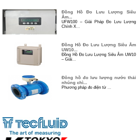
TIN TỨC
Đồng Hồ Đo Lưu Lượng Siêu
Âm...
UFW100 – Giải Pháp Đo Lưu Lượng
Chính X...
Đồng Hồ Đo Lưu Lượng Siêu Âm
UW10...
Đồng Hồ Đo Lưu Lượng Siêu Âm UW10
– Giải...
Đông hồ đo lưu lượng nước thải
nhúng chì...
Phương pháp đo điện từ ...
Đo mức bằng sóng siêu âm (Level
Đối tác
Untrason...
Siêu âm là gì? Siêu âm là sóng cơ
học...