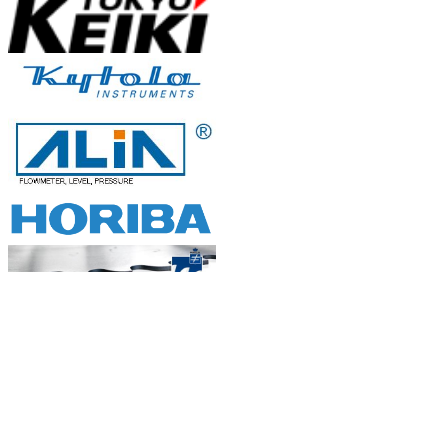
Xử lý nước thải ở Việt Nam...
I. Đôi điều về xử lý nước thải ...
Hướng dẫn cách lắp đặt đồng hồ
đo lưu lư...
Khi lắp đặt, nên chọn vị trí sao cho giả...
Đồng hồ đo lưu lượng, thiết bị
thống kê ...
Đồng hồ đo lưu lượng dùng để thống kế,
đ...
BẢN ĐỒ
Bộ đo lưu lượng nước siêu âm
chuyên dụng...
Natachi Technology Co,..ltd
Đồng hồ đo lưu lượng siêu âm chuyên
2454/3A, 190, Đường Lý Thường Kiệt, Phường Diên
dụng...
Hồng - Điện thoại: 0838 636 919
Đồng hồ đo lưu lượng nước thải...
Đồng hồ đo lưu lượng nước thải Các cơ