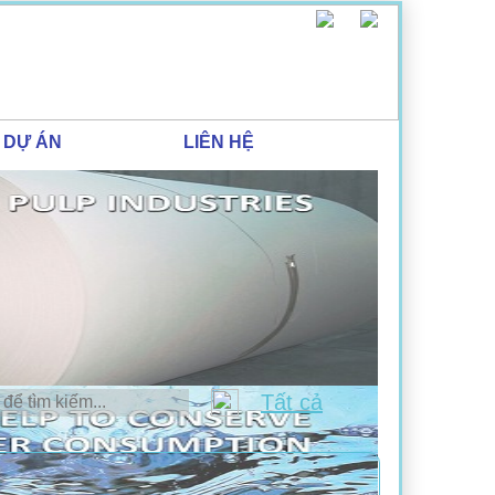
DỰ ÁN
LIÊN HỆ
Tất cả