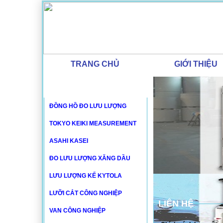
https://www.natachi.net
TRANG CHỦ
GIỚI THIỆU
DANH MỤC SẢN PHẨM
ĐỒNG HỒ ĐO LƯU LƯỢNG
TOKYO KEIKI MEASUREMENT
ASAHI KASEI
ĐO LƯU LƯỢNG XĂNG DẦU
LƯU LƯỢNG KẾ KYTOLA
LƯỠI CẮT CÔNG NGHIỆP
LIÊN HỆ
VAN CÔNG NGHIỆP