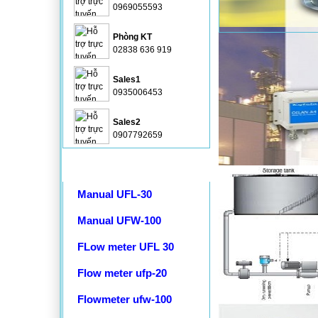
0969055593
Phòng KT
02838 636 919
Sales1
0935006453
Sales2
0907792659
Tài liệu kỹ thuật
Manual UFL-30
Manual UFW-100
FLow meter UFL 30
Flow meter ufp-20
Flowmeter ufw-100