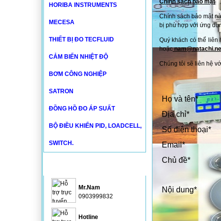
Chính sách bảo mật
HORIBA INSTRUMENTS
Chính sách bảo mật này
MECESA
bị phù hợp với ứng dụ
THIẾT BỊ ĐO TECFLUID
Quý khách có thể liên
hoặc
nam@natachi.ne
CẢM BIẾN NHIỆT ĐỘ
Chúng tôi sẽ liên hệ v
BƠM CÔNG NGHIỆP
SATRON
Họ và tên
*
ĐỒNG HỒ ĐO ÁP SUẤT
Địa chỉ
*
BỘ ĐIỀU KHIỂN PID, LOADCELL,
Số điện thoại
*
SWITCH.
Email
*
Chủ đề
*
HỖ TRỢ
Mr.Nam
Nội dung
*
0903999832
Hotline