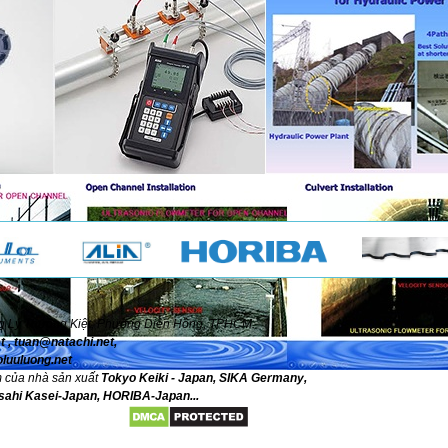
g Lý Thường Kiệt, Phường Diên Hồng, TPHCM.
et
,
tuan@natachi.net
,
luuluong.net
m của nhà sản xuất
Tokyo Keiki - Japan, SIKA Germany,
Asahi Kasei-Japan, HORIBA-Japan...