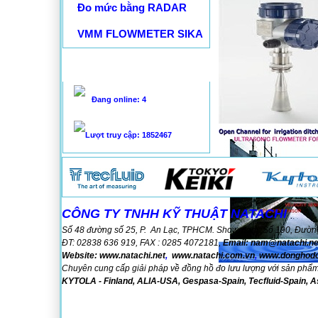
Đo mức bằng RADAR
VMM FLOWMETER SIKA
THỐNG KÊ
Đang online: 4
Lượt truy cập: 1852467
CÔNG TY TNHH KỸ THUẬT NATACHI
Số 48 đường số 25, P. An Lạc, TPHCM. Showroom: Số 190, Đườn
ĐT: 02838 636 919, FAX : 0285 4072181,
Email:
nam@natachi.n
Website:
www.natachi.net
,
www.natachi.com.vn
,
www.donghodo
Chuyên cung cấp giải pháp về đồng hồ đo lưu lượng với sản phẩ
KYTOLA - Finland,
ALIA-USA,
Gespasa-Spain, Tecfluid-Spain, 