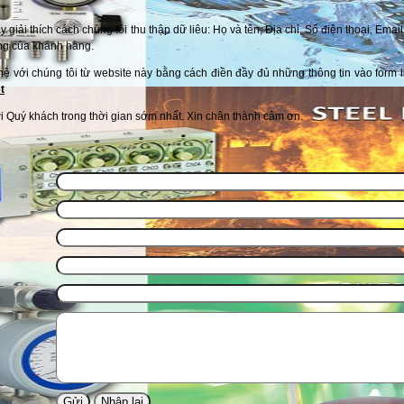
 giải thích cách chúng tôi thu thập dữ liêu:
Họ và tên,
Địa chỉ,
Số điện thoại, Email
ng của khánh hàng.
 hệ với chúng tôi từ website này bằng cách điền đầy đủ những thông tin vào form
t
ới Quý khách trong thời gian sớm nhất. Xin chân thành cảm ơn.