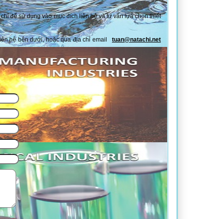
 chỉ để sử dụng vào mục đích liên hệ và tư vấn lựa chọn thiết
 liên hệ bên dưới, hoặc qua địa chỉ email
tuan@natachi.net